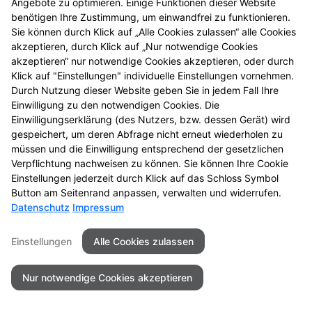
Angebote zu optimieren. Einige Funktionen dieser Website
entdecken Sie neue
benötigen Ihre Zustimmung, um einwandfrei zu funktionieren.
Aktionsprodukte und
Sie können durch Klick auf „Alle Cookies zulassen“ alle Cookies
das nächste
akzeptieren, durch Klick auf „Nur notwendige Cookies
Gewinnspiel.
akzeptieren“ nur notwendige Cookies akzeptieren, oder durch
Klick auf "Einstellungen" individuelle Einstellungen vornehmen.
Durch Nutzung dieser Website geben Sie in jedem Fall Ihre
Einwilligung zu den notwendigen Cookies. Die
Einwilligungserklärung (des Nutzers, bzw. dessen Gerät) wird
gespeichert, um deren Abfrage nicht erneut wiederholen zu
Seitenübersicht
Kontakt
Impressum
müssen und die Einwilligung entsprechend der gesetzlichen
Datenschutz
Barrierefreiheit
Verpflichtung nachweisen zu können. Sie können Ihre Cookie
Einstellungen jederzeit durch Klick auf das Schloss Symbol
© 2026 Löwen Apotheke Giessen
Button am Seitenrand anpassen, verwalten und widerrufen.
Datenschutz
Impressum
Einstellungen
Alle Cookies zulassen
Nur notwendige Cookies akzeptieren